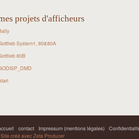
mes projets d'afficheurs
Bally
Gottlieb System1, 80&80A
Gottlieb 80B
GODISP_DMD
Atari
accueil
contact
Impressum (mentions légales)
Confidentialit
.
Site créé avec Zeta Producer