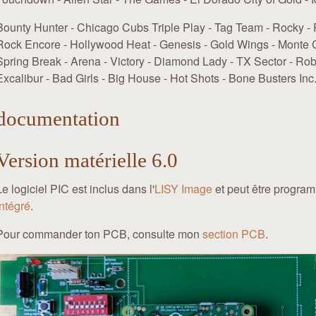
Bounty Hunter - Chicago Cubs Triple Play - Tag Team - Rocky -
Rock Encore - Hollywood Heat - Genesis - Gold Wings - Monte C
Spring Break - Arena - Victory - Diamond Lady - TX Sector - Ro
Excalibur - Bad Girls - Big House - Hot Shots - Bone Busters Inc
documentation
Version matérielle 6.0
Le logiciel PIC est inclus dans l'
LISY Image
et peut être progra
intégré
.
Pour commander ton PCB, consulte mon
section PCB
.