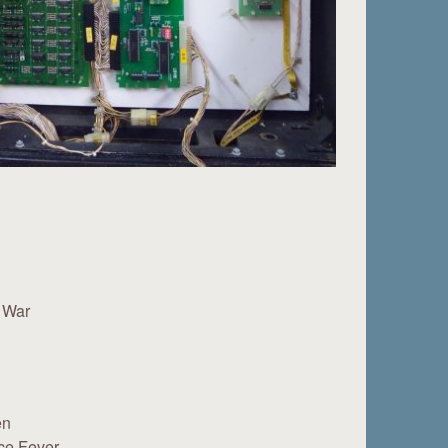
f War
en
Ice Fever