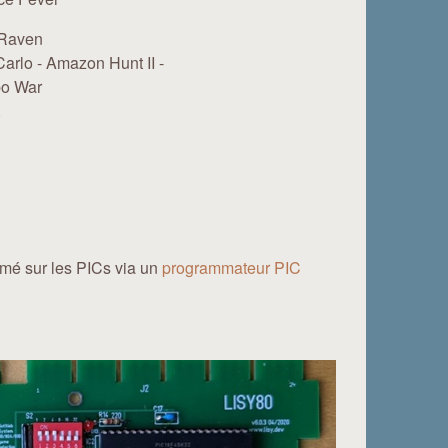
 Raven
arlo - Amazon Hunt II -
bo War
.
mmé sur les PICs via un
programmateur PIC