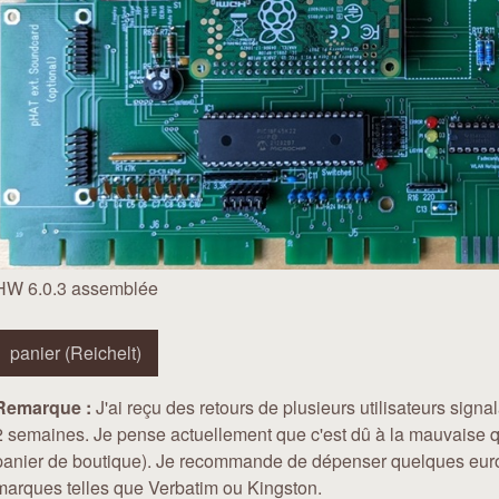
HW 6.0.3 assemblée
panier (Reichelt)
Remarque :
J'ai reçu des retours de plusieurs utilisateurs si
2 semaines. Je pense actuellement que c'est dû à la mauvaise q
panier de boutique). Je recommande de dépenser quelques euros
marques telles que Verbatim ou Kingston.