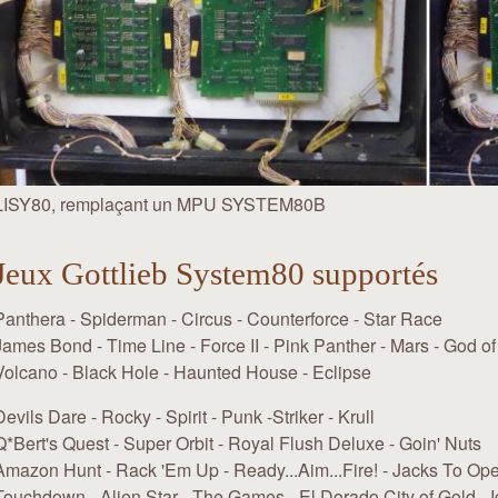
LISY80, remplaçant un MPU SYSTEM80B
Jeux Gottlieb System80 supportés
Panthera - Spiderman - Circus - Counterforce - Star Race
James Bond - Time Line - Force II - Pink Panther - Mars - God o
Volcano - Black Hole - Haunted House - Eclipse
Devils Dare - Rocky - Spirit - Punk -Striker - Krull
Q*Bert's Quest - Super Orbit - Royal Flush Deluxe - Goin' Nuts
Amazon Hunt - Rack 'Em Up - Ready...Aim...Fire! - Jacks To Op
Touchdown - Alien Star - The Games - El Dorado City of Gold - 