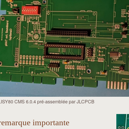
LISY80 CMS 6.0.4 pré-assemblée par JLCPCB
remarque importante