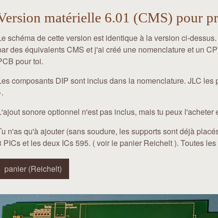
Version matérielle 6.01 (CMS) pour p
Le schéma de cette version est identique à la version ci-dessus.
par des équivalents CMS et j'ai créé une nomenclature et un CP
PCB pour toi.
Les composants DIP sont inclus dans la nomenclature. JLC les 
».
L'ajout sonore optionnel n'est pas inclus, mais tu peux l'acheter
Tu n'as qu'à ajouter (sans soudure, les supports sont déjà placé
3 PICs et les deux ICs 595. ( voir le panier Reichelt ). Toutes l
panier (Reichelt)