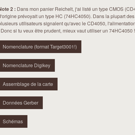
Note 2 :
Dans mon panier Reichelt, j'ai listé un type CMOS (CD
d'origine prévoyait un type HC (74HC4050). Dans la plupart de
plusieurs utilisateurs signalent qu'avec le CD4050, l'alimentation 
! Donc si tu veux être prudent, mieux vaut utiliser un 74HC4050 !
Nomenclature (format Target3001!)
Nomenclature Digikey
Assemblage de la carte
Données Gerber
Schémas