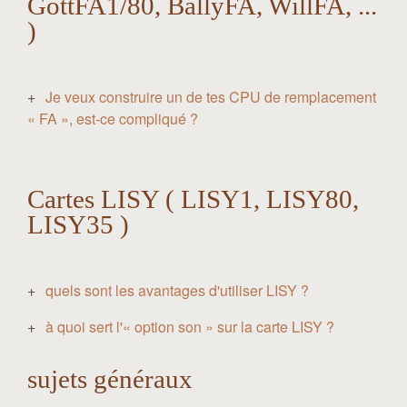
GottFA1/80, BallyFA, WillFA, ...
)
Je veux construire un de tes CPU de remplacement
« FA », est-ce compliqué ?
Cartes LISY ( LISY1, LISY80,
LISY35 )
quels sont les avantages d'utiliser LISY ?
à quoi sert l'« option son » sur la carte LISY ?
sujets généraux