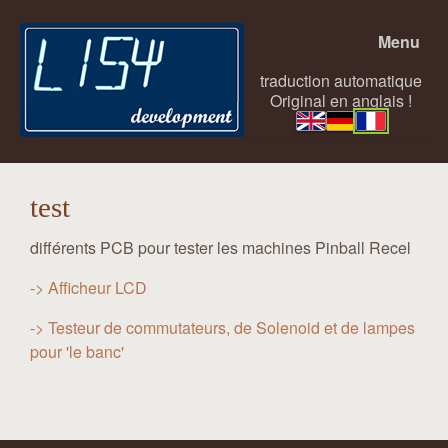
Menu
traduction automatique
Original en anglais !
test
différents PCB pour tester les machines Pinball Recel
-> Afficheur LCD
-> Testeur de commutateurs, de Solenoid et de lampes
pour 'le banc'