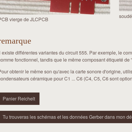
soudé
PCB vierge de JLCPCB
remarque
Il existe différentes variantes du circuit 555. Par exemple, le 
comme fonctionnel, tandis que le même composant étiqueté de 'TI
Pour obtenir le même son qu'avec la carte sonore d'origine, util
condensateurs céramique pour C1 ... C6 (C4, C5, C6 sont option
Panier Reichelt
Tu trouveras les schémas et les données Gerber dans mon dé