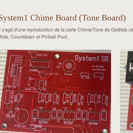
System1 Chime Board (Tone Board)
Il s'agit d'une reproduction de la carte Chime/Tone de Gottlieb 
Ride, Countdown et Pinball Pool.