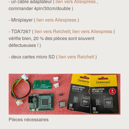
- un câble adaptateur (
lien vers Aliexpress
,
commander 4pin/30cm/double )
- Miniplayer (
lien vers Aliexpress
)
- TDA7267 (
lien vers Reichelt
;
lien vers Aliexpress
(
vérifie bien, 20 % des pièces sont souvent
défectueuses ! )
- deux cartes micro SD (
lien vers Reichelt
)
Pièces nécessaires