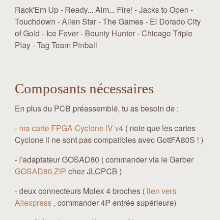
Rack'Em Up - Ready... Aim... Fire! - Jacks to Open -
Touchdown - Alien Star - The Games - El Dorado City
of Gold - Ice Fever - Bounty Hunter - Chicago Triple
Play - Tag Team Pinball
Composants nécessaires
En plus du PCB préassemblé, tu as besoin de :
-
ma carte FPGA Cyclone IV v4
( note que les cartes
Cyclone II ne sont pas compatibles avec GottFA80S ! )
- l'adaptateur GOSAD80 ( commander via le Gerber
GOSAD80.ZIP
chez JLCPCB )
- deux connecteurs Molex 4 broches (
lien vers
Aliexpress
, commander 4P entrée supérieure)