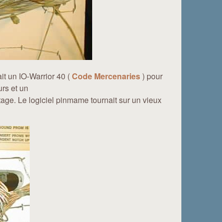
ait un IO-Warrior 40 (
Code Mercenaries
) pour
urs et un
age. Le logiciel pinmame tournait sur un vieux