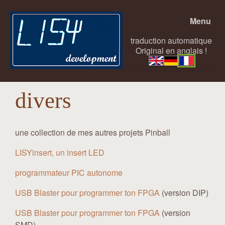
Menu
traduction automatique
Original en anglais !
divers
une collection de mes autres projets Pinball
LISYinsert, un insert LED
programmateur PIC autonome
USB Blaster pour programmer ton FPGA
(version DIP)
USB Blaster pour programmer ton FPGA
(version
SMD)