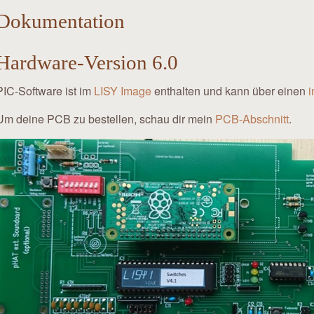
Dokumentation
Hardware-Version 6.0
PIC-Software ist im
LISY Image
enthalten und kann über einen
i
Um deine PCB zu bestellen, schau dir mein
PCB-Abschnitt
.