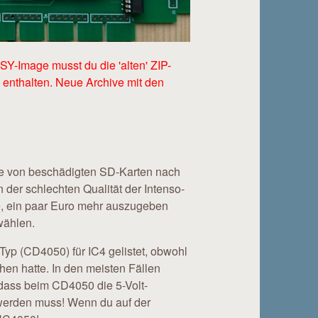
SY-Image musst du die 'alten' ZIP-
enthalten. Neue Archive mit den
e von beschädigten SD-Karten nach
der schlechten Qualität der Intenso-
le, ein paar Euro mehr auszugeben
wählen.
yp (CD4050) für IC4 gelistet, obwohl
n hatte. In den meisten Fällen
 dass beim CD4050 die 5-Volt-
 werden muss! Wenn du auf der