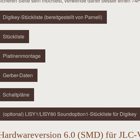
sicheren Seite sein möchtest, verwende daher besser einen 7
Digikey-Stückliste (bereitgestellt von Parnell)
Stückliste
Platinenmontage
Gerber-Daten
Schaltpläne
(optional) LISY1/LISY80 Soundoption1-Stückliste für Digikey
Hardwareversion 6.0 (SMD) für JLC-