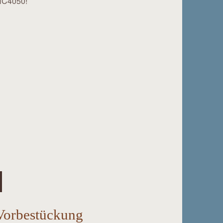
4HC4050!
Vorbestückung