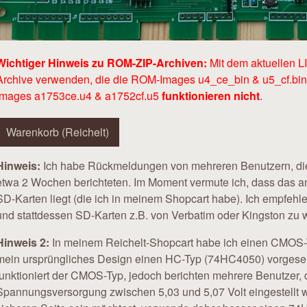
Wichtiger Hinweis zu ROM-ZIP-Archiven:
Mit dem aktuellen LI
Archive verwenden, die die ROM-Images u4_ce_bin & u5_cf.bin 
Images a1753ce.u4 & a1752cf.u5
funktionieren nicht
.
Warenkorb (Reichelt)
Hinweis:
Ich habe Rückmeldungen von mehreren Benutzern, di
etwa 2 Wochen berichteten. Im Moment vermute ich, dass das an 
SD-Karten liegt (die ich in meinem Shopcart habe). Ich empfeh
und stattdessen SD-Karten z.B. von Verbatim oder Kingston zu 
Hinweis 2:
In meinem Reichelt-Shopcart habe ich einen CMOS-T
mein ursprüngliches Design einen HC-Typ (74HC4050) vorgesehe
funktioniert der CMOS-Typ, jedoch berichten mehrere Benutzer,
Spannungsversorgung zwischen 5,03 und 5,07 Volt eingestellt