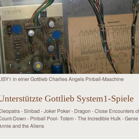
LISY1 in einer Gottlieb Charlies Angels Pinball-Maschine
Unterstützte Gottlieb System1-Spiele
Cleopatra - Sinbad - Joker Poker - Dragon - Close Encounters of 
Count-Down - Pinball Pool- Totem - The Incredible Hulk - Genie 
Annie and the Aliens