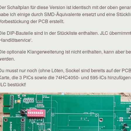
Der Schaltplan für diese Version ist identisch mit der oben gen
habe ich einige durch SMD-Äquivalente ersetzt und eine Stückli
Vorbestückung der PCB erstellt.
Die DIP-Bauteile sind in der Stückliste enthalten. JLC übernimm
'Handlötservice'.
Die optionale Klangerweiterung ist nicht enthalten, kann aber be
werden.
Du musst nur noch (ohne Löten, Sockel sind bereits auf der PCB 
Karte, die 3 PICs sowie die 74HC4050- und 595-ICs hinzufügen
JLC bestückt!