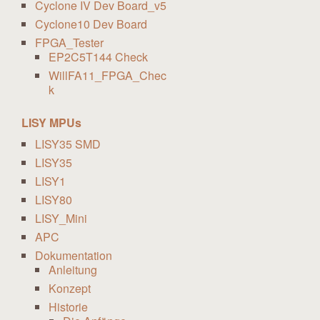
Cyclone IV Dev Board_v5
Cyclone10 Dev Board
FPGA_Tester
EP2C5T144 Check
WillFA11_FPGA_Chec
k
LISY MPUs
LISY35 SMD
LISY35
LISY1
LISY80
LISY_Mini
APC
Dokumentation
Anleitung
Konzept
Historie