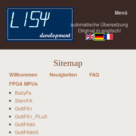
Menü
automatische Übersetzung
Original in englisch!
Sitemap
Willkommen
Neuigkeiten
FAQ
FPGA MPUs
BallyFa
SternFA
GottFA1
GottFA1_PLuS
GottFA80
GottFA80S