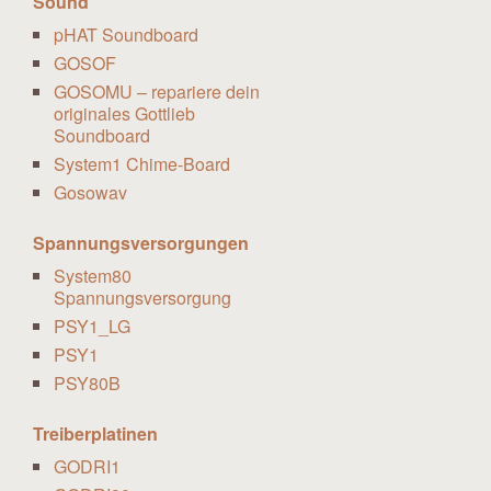
Sound
pHAT Soundboard
GOSOF
GOSOMU – repariere dein
originales Gottlieb
Soundboard
System1 Chime-Board
Gosowav
Spannungsversorgungen
System80
Spannungsversorgung
PSY1_LG
PSY1
PSY80B
Treiberplatinen
GODRI1