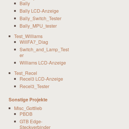
Bally
Bally LCD-Anzeige
Bally_Switch_Tester
Bally_MPU_tester
Test_Williams
WillFA7_Diag
Switch_and_Lamp_Test
er
Williams LCD-Anzeige
Test_Recel
Recel3 LCD-Anzeige
Recel3_Tester
Sonstige Projekte
Misc_Gottlieb
PBDB
GTB Edge-
Steckverbinder