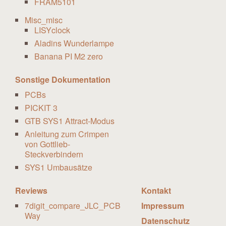
FRAM5101
Misc_misc
LISYclock
Aladins Wunderlampe
Banana PI M2 zero
Sonstige Dokumentation
PCBs
PICKIT 3
GTB SYS1 Attract-Modus
Anleitung zum Crimpen
von Gottlieb-
Steckverbindern
SYS1 Umbausätze
Reviews
Kontakt
7digit_compare_JLC_PCB
Impressum
Way
Datenschutz