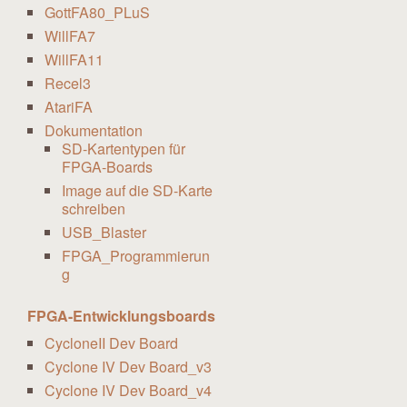
GottFA80_PLuS
WillFA7
WillFA11
Recel3
AtariFA
Dokumentation
SD-Kartentypen für
FPGA-Boards
Image auf die SD-Karte
schreiben
USB_Blaster
FPGA_Programmierun
g
FPGA-Entwicklungsboards
CycloneII Dev Board
Cyclone IV Dev Board_v3
Cyclone IV Dev Board_v4