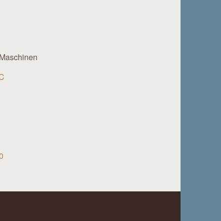
-Maschinen
IC
0