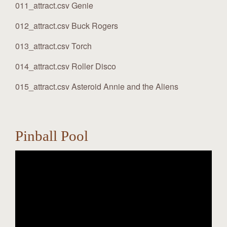
011_attract.csv Genie
012_attract.csv Buck Rogers
013_attract.csv Torch
014_attract.csv Roller Disco
015_attract.csv Asteroid Annie and the Aliens
Pinball Pool