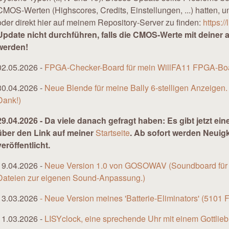
CMOS-Werten (Highscores, Credits, Einstellungen, ...) hatten, u
oder direkt hier auf meinem Repository-Server zu finden:
https:/
Update nicht durchführen, falls die CMOS-Werte mit deiner a
werden!
02.05.2026 -
FPGA-Checker-Board für mein WillFA11 FPGA-Board
30.04.2026 -
Neue Blende für meine Bally 6-stelligen Anzeigen. S
Dank!)
29.04.2026 - Da viele danach gefragt haben: Es gibt jetzt ein
über den Link auf meiner
Startseite
. Ab sofort werden Neuigk
veröffentlicht.
19.04.2026 -
Neue Version 1.0 von GOSOWAV (Soundboard für Go
Dateien zur eigenen Sound-Anpassung.)
13.03.2026
- Neue Version meines 'Batterie-Eliminators' (5101
11.03.2026 -
LISYclock, eine sprechende Uhr mit einem Gottlie