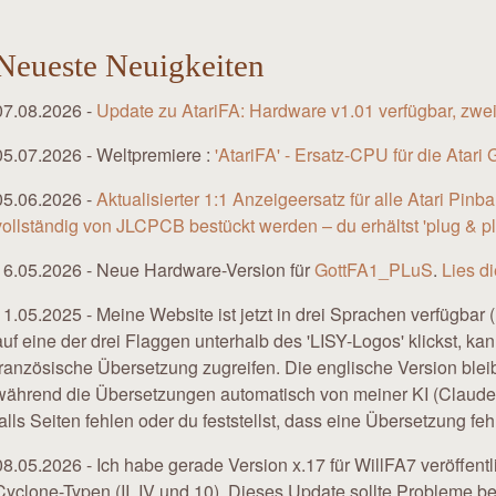
Neueste Neuigkeiten
07.08.2026 -
Update zu AtariFA: Hardware v1.01 verfügbar, zwei
05.07.2026 - Weltpremiere :
'AtariFA' - Ersatz-CPU für die Atari
05.06.2026 -
Aktualisierter 1:1 Anzeigeersatz für alle Atari Pin
vollständig von JLCPCB bestückt werden – du erhältst 'plug & p
16.05.2026 - Neue Hardware-Version für
GottFA1_PLuS
.
Lies d
11.05.2025 - Meine Website ist jetzt in drei Sprachen verfügba
auf eine der drei Flaggen unterhalb des 'LISY-Logos' klickst, kan
französische Übersetzung zugreifen. Die englische Version bleibt 
während die Übersetzungen automatisch von meiner KI (Claude C
falls Seiten fehlen oder du feststellst, dass eine Übersetzung fehl
08.05.2026 - Ich habe gerade Version x.17 für WillFA7 veröffentli
Cyclone-Typen (II, IV und 10). Dieses Update sollte Probleme b