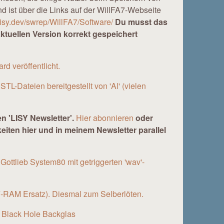
nd ist über die Links auf der WillFA7-Webseite
/lisy.dev/swrep/WillFA7/Software/
Du musst das
ktuellen Version korrekt gespeichert
 veröffentlicht.
TL-Dateien bereitgestellt von 'Al' (vielen
en 'LISY Newsletter'.
Hier abonnieren
oder
eiten hier und in meinem Newsletter parallel
ttlieb System80 mit getriggerten 'wav'-
 F-RAM Ersatz). Diesmal zum Selberlöten.
b Black Hole Backglas