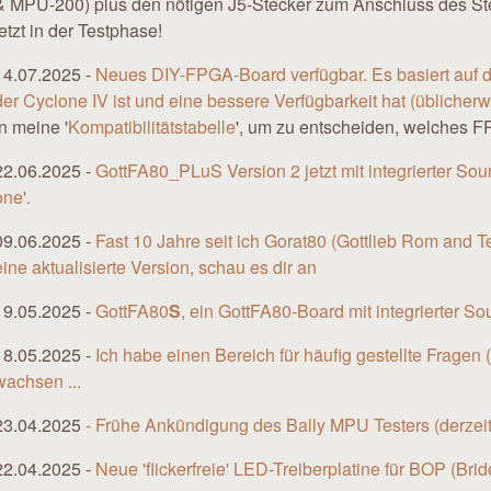
& MPU-200) plus den nötigen J5-Stecker zum Anschluss des Ster
jetzt in der Testphase!
14.07.2025 -
Neues DIY-FPGA-Board verfügbar. Es basiert auf d
der Cyclone IV ist und eine bessere Verfügbarkeit hat (übliche
in meine '
Kompatibilitätstabelle
', um zu entscheiden, welches F
22.06.2025 -
GottFA80_PLuS Version 2 jetzt mit integrierter Soun
one'.
09.06.2025 -
Fast 10 Jahre seit ich Gorat80 (Gottlieb Rom and T
eine aktualisierte Version, schau es dir an
19.05.2025 -
GottFA80
S
, ein GottFA80-Board mit integrierter 
18.05.2025 -
Ich habe einen Bereich für häufig gestellte Fragen (
wachsen ...
23.04.2025
- Frühe Ankündigung des Bally
MPU Testers (derzeit
22.04.2025 -
Neue 'flickerfreie' LED-Treiberplatine für BOP (Br