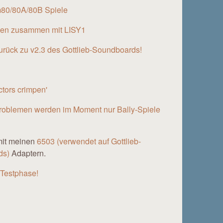
em80/80A/80B Spiele
ven zusammen mit LISY1
zurück zu v2.3 des Gottlieb-Soundboards!
tors crimpen'
roblemen werden im Moment nur Bally-Spiele
 mit meinen
6503 (verwendet auf Gottlieb-
ds)
Adaptern.
 Testphase!