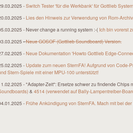
29.03.2025 -
Switch Tester 'für die Werkbank' für Gottlieb Syst
20.03.2025 -
Lies den Hinweis zur Verwendung von Rom-Archi
05.03.2025 - Never change a running system :-(
Ich bin vorerst 
03.03.2025
-
Neue GOSOF (Gottlieb Soundboard) Version.
27.02.2025 -
Neue Dokumentation 'Howto Gottlieb Edge-Connec
25.02.2025 -
Update zum neuen SternFA! Aufgrund von Code-P
und Stern-Spiele mit einer MPU-100 unterstützt!
11.02.2025 - "Adapter-Zeit": Ersetze schwer zu findende Chips
Soundboards)
&
4514 (verwendet auf Bally-Lampentreiber-Boar
04.01.2025 -
Frühe Ankündigung von SternFA. Mach mit bei der