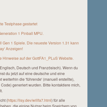
te Testphase gestartet
 Generation 1 Pinball MPU.
ball Gen 1 Spiele. Die neueste Version 1.31 kann
lay' Anzeigen!
ie Hinweise auf der GottFA1_PLuS Website.
r (Englisch, Deutsch und Französisch). Wenn du
nst du jetzt auf eine deutsche und eine
weiterhin die 'führende' (manuell erstellte),
ode) generiert wurden. Bitte kontaktiere mich,
t.
cht (
https://lisy.dev/willfa7.html
) für alle
eheben, die einige Nutzer beim Speichern von