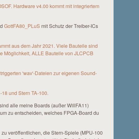
SOF. Hardware v4.00 kommt mit integriertem
nd
GottFA80_PLuS
mit Schutz der Treiber-ICs
ammt aus dem Jahr 2021. Viele Bauteile sind
 die Möglichkeit, ALLE Bauteile von JLCPCB
riggerten 'wav'-Dateien zur eigenen Sound-
8-18 und Stern TA-100.
t sind alle meine Boards (außer WillFA11)
 um zu entscheiden, welches FPGA-Board du
U
zu veröffentlichen, die Stern-Spiele (MPU-100