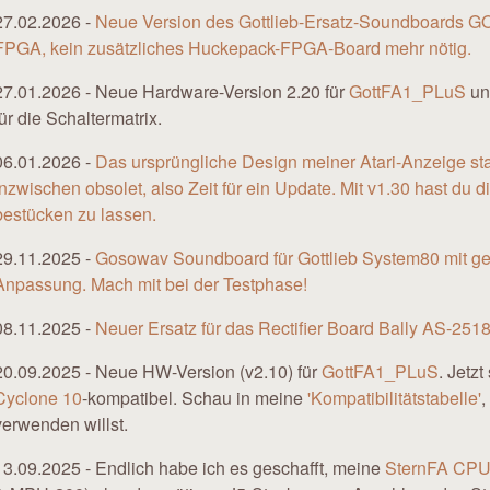
27.02.2026 -
Neue Version des Gottlieb-Ersatz-Soundboards GO
FPGA, kein zusätzliches Huckepack-FPGA-Board mehr nötig.
27.01.2026 - Neue Hardware-Version 2.20 für
GottFA1_PLuS
u
für die Schaltermatrix.
06.01.2026 -
Das ursprüngliche Design meiner Atari-Anzeige st
inzwischen obsolet, also Zeit für ein Update. Mit v1.30 hast du
bestücken zu lassen.
29.11.2025 -
Gosowav Soundboard für Gottlieb System80 mit get
Anpassung. Mach mit bei der Testphase!
08.11.2025 -
Neuer Ersatz für das Rectifier Board Bally AS-251
20.09.2025 - Neue HW-Version (v2.10) für
GottFA1_PLuS
. Jetz
Cyclone 10
-kompatibel. Schau in meine
'Kompatibilitätstabelle'
,
verwenden willst.
13.09.2025 - Endlich habe ich es geschafft, meine
SternFA CP