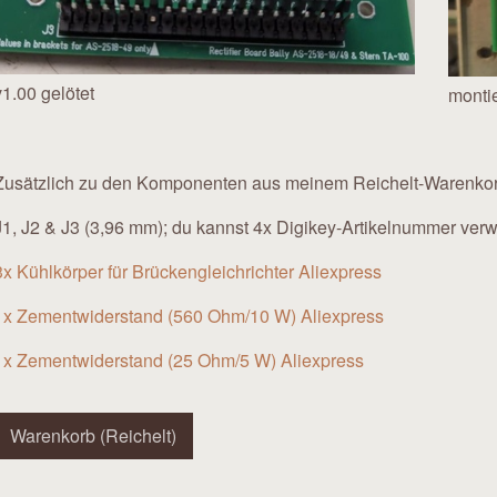
v1.00 gelötet
montie
Zusätzlich zu den Komponenten aus meinem Reichelt-Warenkorb
J1, J2 & J3 (3,96 mm); du kannst 4x Digikey-Artikelnummer ve
3x Kühlkörper für Brückengleichrichter Aliexpress
1x Zementwiderstand (560 Ohm/10 W) Aliexpress
1x Zementwiderstand (25 Ohm/5 W) Aliexpress
Warenkorb (Reichelt)