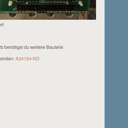
rt
 benötigst du weitere Bauteile
rwenden:
A24154-ND