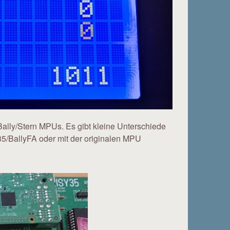
Bally/Stern MPUs. Es gibt kleine Unterschiede
5/BallyFA oder mit der originalen MPU