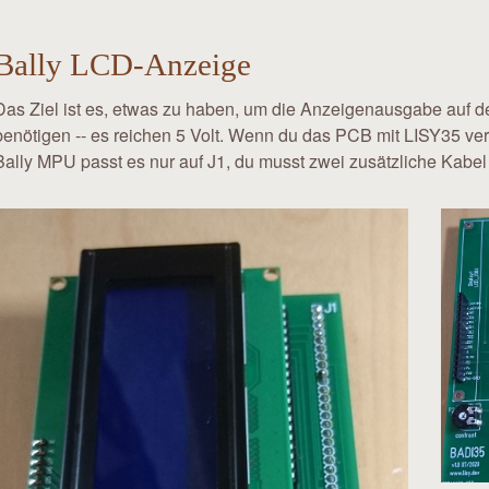
Bally LCD-Anzeige
Das Ziel ist es, etwas zu haben, um die Anzeigenausgabe auf 
benötigen -- es reichen 5 Volt. Wenn du das PCB mit LISY35 ve
Bally MPU passt es nur auf J1, du musst zwei zusätzliche Kabel