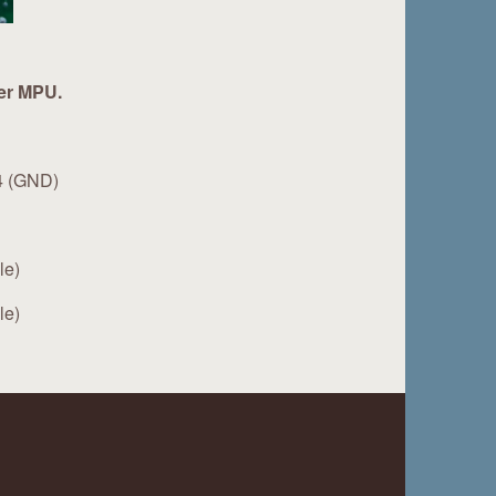
der MPU.
 (GND)
le)
le)