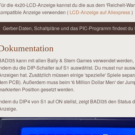
Für die 4x20-LCD-Anzeige kannst du die aus dem 'Reichelt-War
kompatible Anzeige verwenden (
LCD-Anzeige auf Aliexpress
)
Gerber-Daten, Schaltpläne und das PIC-Programm findest du 
Dokumentation
BADI35 kann mit allen Bally & Stern Games verwendet werden, d
indem du die DIP-Schalter auf S1 auswählst. Du musst nur auswä
Anzeigen hat. Zusätzlich müssen einige 'spezielle' Spiele sep
dem PCB). Außerdem muss beim '6 Million Dollar Men' der Jumper 'K
markierten Position gesetzt werden.
Indem du DIP4 von S1 auf ON stellst, zeigt BADI35 den Status der
Anzeige.