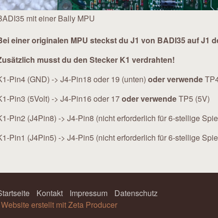
BADI35 mit einer Bally MPU
Bei einer originalen MPU steckst du J1 von BADI35 auf J1 
Zusätzlich musst du den Stecker K1 verdrahten!
K1-Pin4 (GND) -> J4-Pin18 oder 19 (unten)
oder verwende
TP4
K1-Pin3 (5Volt) -> J4-Pin16 oder 17
oder verwende
TP5 (5V)
K1-Pin2 (J4Pin8) -> J4-Pin8 (nicht erforderlich für 6-stellige Spie
K1-Pin1 (J4Pin5) -> J4-Pin5 (nicht erforderlich für 6-stellige Spie
Startseite
Kontakt
Impressum
Datenschutz
.
Website erstellt mit Zeta Producer