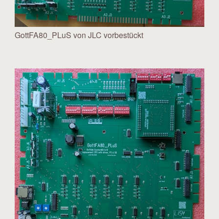
GottFA80_PLuS von JLC vorbestückt