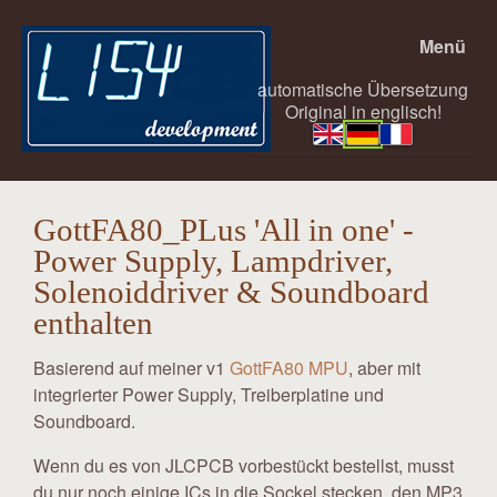
Menü
automatische Übersetzung
Original in englisch!
GottFA80_PLus 'All in one' -
Power Supply, Lampdriver,
Solenoiddriver & Soundboard
enthalten
Basierend auf meiner v1
GottFA80 MPU
, aber mit
integrierter Power Supply, Treiberplatine und
Soundboard.
Wenn du es von JLCPCB vorbestückt bestellst, musst
du nur noch einige ICs in die Sockel stecken, den MP3