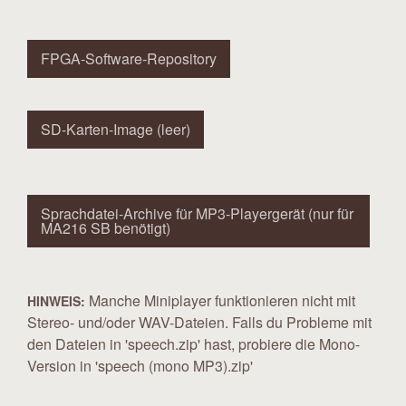
FPGA-Software-Repository
SD-Karten-Image (leer)
Sprachdatei-Archive für MP3-Playergerät (nur für
MA216 SB benötigt)
Manche Miniplayer funktionieren nicht mit
HINWEIS:
Stereo- und/oder WAV-Dateien. Falls du Probleme mit
den Dateien in 'speech.zip' hast, probiere die Mono-
Version in 'speech (mono MP3).zip'