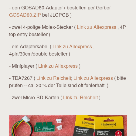
- den GOSAD80-Adapter ( bestellen per Gerber
GOSAD80.ZIP
bei JLCPCB )
- zwei 4-polige Molex-Stecker (
Link zu Aliexpress
, 4P
top entry bestellen)
- ein Adapterkabel (
Link zu Aliexpress
,
4pin/30cm/double bestellen)
- Miniplayer (
Link zu Aliexpress
)
- TDA7267 (
Link zu Reichelt
;
Link zu Aliexpress
( bitte
prüfen -- ca. 20 % der Teile sind oft fehlerhaft! )
- zwei Micro-SD-Karten (
Link zu Reichelt
)