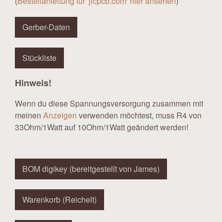
(
Bestellanleitung für 'jlcpcb.com' hier ansehen
)
Gerber-Daten
Stückliste
Hinweis!
Wenn du diese Spannungsversorgung zusammen mit
meinen
Anzeigen
verwenden möchtest, muss R4 von
33Ohm/1Watt auf 10Ohm/1Watt geändert werden!
BOM digikey (bereitgestellt von James)
Warenkorb (Reichelt)