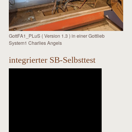
GottFA1_PLuS ( Version 1.3 ) in einer Gottlieb
System1 Charlies Angels
integrierter SB-Selbsttest