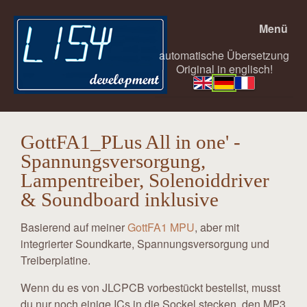
Menü
automatische Übersetzung
Original in englisch!
GottFA1_PLus All in one' -
Spannungsversorgung,
Lampentreiber, Solenoiddriver
& Soundboard inklusive
Basierend auf meiner
GottFA1 MPU
, aber mit
integrierter Soundkarte, Spannungsversorgung und
Treiberplatine.
Wenn du es von JLCPCB vorbestückt bestellst, musst
du nur noch einige ICs in die Sockel stecken, den MP3