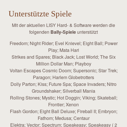
Unterstützte Spiele
Mit der aktuellen LISY Hard- & Software werden die
folgenden
Bally-Spiele
unterstützt
Freedom; Night Rider; Evel Knievel; Eight Ball; Power
Play; Mata Hari
Strikes and Spares; Black Jack; Lost World; The Six
Million Dollar Man; Playboy
Voltan Escapes Cosmic Doom; Supersonic; Star Trek;
Paragon; Harlem Globetrotters
Dolly Parton; Kiss; Future Spa; Space Invaders; Nitro
Groundshaker; Silverball Mania
Rolling Stones; Mystic; Hot Doggin; Viking; Skateball;
Frontier; Xenon
Flash Gordon; Eight Ball Deluxe; Fireball II; Embryon;
Fathom; Medusa; Centaur
Elektra; Vector; Spectrum; Speakeasy; Speakeasy ( 2